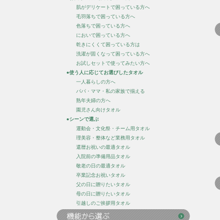
肌がデリケートで困っている方へ
毛羽落ちで困っている方へ
色落ちで困っている方へ
においで困っている方へ
乾きにくくて困っている方は
洗濯が固くなって困っている方へ
お試しセットで使ってみたい方へ
●使う人に応じてお選びしたタオル
一人暮らしの方へ
パパ・ママ・私の家族で揃える
熟年夫婦の方へ
園児さん向けタオル
●シーンで選ぶ
運動会・文化祭・チーム用タオル
理美容・整体など業務用タオル
還暦お祝いの最適タオル
入院前の準備用品タオル
敬老の日の最適タオル
卒業記念お祝いタオル
父の日に贈りたいタオル
母の日に贈りたいタオル
引越しのご挨拶用タオル