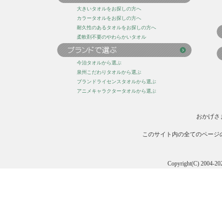
大きいタオルをお探しの方へ
カラータオルをお探しの方へ
耐久性のあるタオルをお探しの方へ
柔軟剤不要のやわらかいタオル
今治タオルから選ぶ
泉州こだわりタオルから選ぶ
ブランドライセンスタオルから選ぶ
アニメキャラクタータオルから選ぶ
おかげさ
このサイト内の全てのページ
Copyright(C) 20