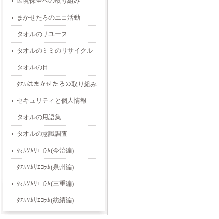
環境保全への取り組み
まかせたろのエコ活動
タオルのリユース
タオルのミミのリサイクル
タオルの日
ﾀｵﾙはまかせたろの取り組み
セキュリティと個人情報
タオルの用語集
タオルの意識調査
ﾀｵﾙｿﾑﾘｴｺﾗﾑ(今治編)
ﾀｵﾙｿﾑﾘｴｺﾗﾑ(泉州編)
ﾀｵﾙｿﾑﾘｴｺﾗﾑ(三重編)
ﾀｵﾙｿﾑﾘｴｺﾗﾑ(紡績編)