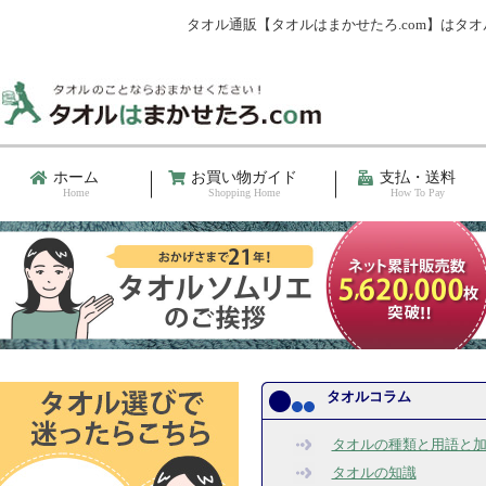
タオル通販【タオルはまかせたろ.com】は
ホーム
お買い物ガイド
支払・送料
Home
Shopping Home
How To Pay
タオルコラム
タオルの種類と用語と
タオルの知識