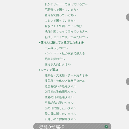
肌がデリケートで困っている方へ
毛羽落ちで困っている方へ
色落ちで困っている方へ
においで困っている方へ
乾きにくくて困っている方は
洗濯が固くなって困っている方へ
お試しセットで使ってみたい方へ
●使う人に応じてお選びしたタオル
一人暮らしの方へ
パパ・ママ・私の家族で揃える
熟年夫婦の方へ
園児さん向けタオル
●シーンで選ぶ
運動会・文化祭・チーム用タオル
理美容・整体など業務用タオル
還暦お祝いの最適タオル
入院前の準備用品タオル
敬老の日の最適タオル
卒業記念お祝いタオル
父の日に贈りたいタオル
母の日に贈りたいタオル
引越しのご挨拶用タオル