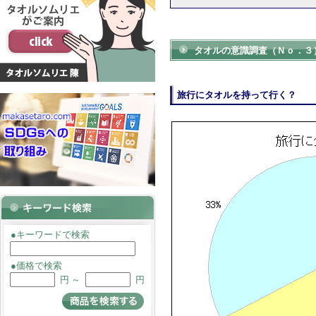
タオルの意識調査（Ｎｏ．３
旅行にタオルを持って行く？
●キーワードで検索
●価格で検索
円 ～
円