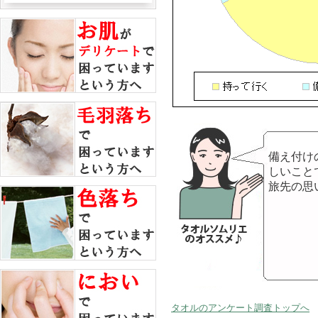
備え付け
しいこと
旅先の思
タオルのアンケート調査トップへ