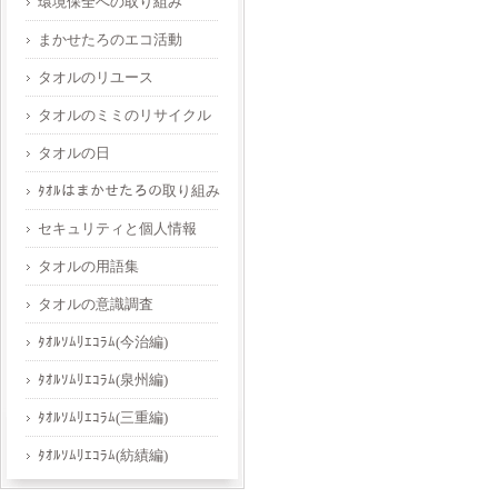
環境保全への取り組み
まかせたろのエコ活動
タオルのリユース
タオルのミミのリサイクル
タオルの日
ﾀｵﾙはまかせたろの取り組み
セキュリティと個人情報
タオルの用語集
タオルの意識調査
ﾀｵﾙｿﾑﾘｴｺﾗﾑ(今治編)
ﾀｵﾙｿﾑﾘｴｺﾗﾑ(泉州編)
ﾀｵﾙｿﾑﾘｴｺﾗﾑ(三重編)
ﾀｵﾙｿﾑﾘｴｺﾗﾑ(紡績編)