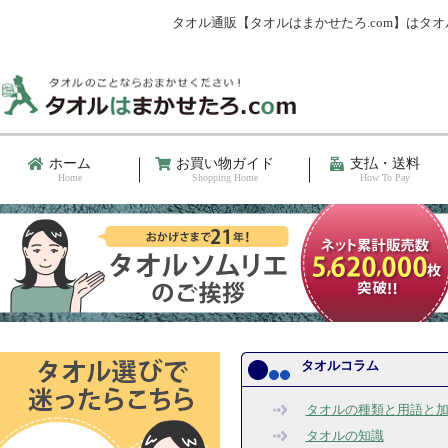
タオル通販【タオルはまかせたろ.com】は
ホーム
お買い物ガイド
支払・送料
Home
Shopping Home
How To Pay
タオルコラム
タオルの種類と用語と
タオルの知識