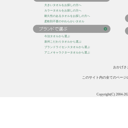
大きいタオルをお探しの方へ
カラータオルをお探しの方へ
耐久性のあるタオルをお探しの方へ
柔軟剤不要のやわらかいタオル
今治タオルから選ぶ
泉州こだわりタオルから選ぶ
ブランドライセンスタオルから選ぶ
アニメキャラクタータオルから選ぶ
おかげさ
このサイト内の全てのページ
Copyright(C) 20