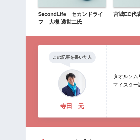
SecondLife セカンドライ
宮城EC代
フ 大槻 透世二氏
この記事を書いた人
タオルソム
マイスター
寺田 元