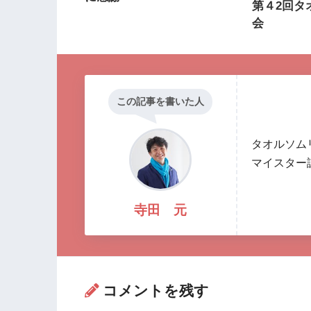
第４2回タ
会
この記事を書いた人
タオルソム
マイスター
寺田 元
コメントを残す