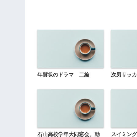
年賀状のドラマ 二編
次男サッ
石山高校学年大同窓会、動
スイミン