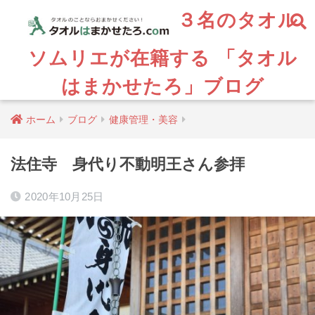
３名のタオル
ソムリエが在籍する 「タオル
はまかせたろ」ブログ
ホーム
ブログ
健康管理・美容
法住寺 身代り不動明王さん参拝
2020年10月25日