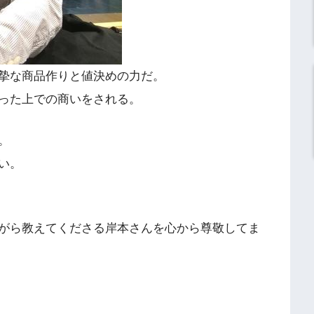
摯な商品作りと値決めの力だ。
った上での商いをされる。
。
い。
がら教えてくださる岸本さんを心から尊敬してま