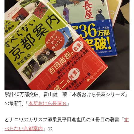
累計40万部突破、畠山健二著「本所おけら長屋シリーズ」
の最新刊「
本所おけら長屋８
」
とナニワのカリスマ添乗員平田進也氏の４冊目の著書「
す
べらない京都案内
」の