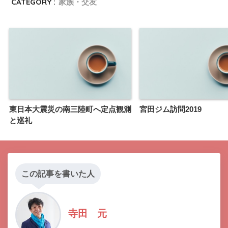
CATEGORY :
家族・交友
東日本大震災の南三陸町へ定点観測
宮田ジム訪問2019
と巡礼
この記事を書いた人
寺田 元