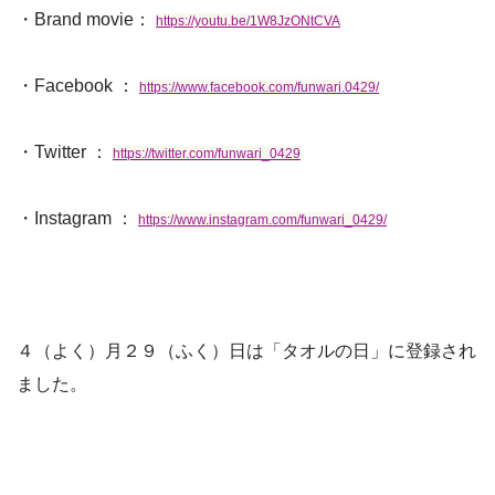
・Brand movie：
https://youtu.be/1W8JzONtCVA
・Facebook ：
https://www.facebook.com/funwari.0429/
・Twitter ：
https://twitter.com/funwari_0429
・Instagram ：
https://www.instagram.com/funwari_0429/
４（よく）月２９（ふく）日は「タオルの日」に登録され
ました。