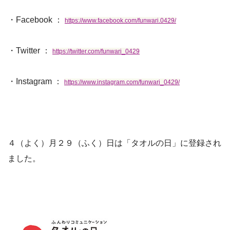
・Facebook ：
https://www.facebook.com/funwari.0429/
・Twitter ：
https://twitter.com/funwari_0429
・Instagram ：
https://www.instagram.com/funwari_0429/
４（よく）月２９（ふく）日は「タオルの日」に登録され
ました。