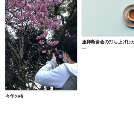
座禅断食会の打ち上げは
ー
今年の桜