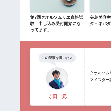
第7回タオルソムリエ資格試
矢島美容
験 申し込み受付開始にな
タ－ネバ
ってます。
この記事を書いた人
タオルソム
マイスター
寺田 元