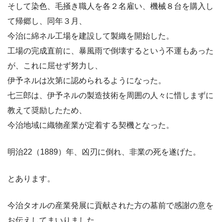
そして染色、毛掻き職人を各２名雇い、機械８台を購入し
て帰郷し、同年３月、
今治に綿ネル工場を建設して製織を開始した。
工場の完成直前に、暴風雨で倒壊するという不運もあった
が、これに屈せず努力し、
伊予ネルは次第に認められるようになった。
七三郎は、伊予ネルの製造技術を周囲の人々に惜しまずに
教えて奨励したため、
今治地域に織物産業が定着する契機となった。
明治22（1889）年、凶刃に倒れ、非業の死を遂げた。
とあります。
今治タオルの産業発展に貢献された方の墓前で感謝の意を
お伝えしてまいりました。