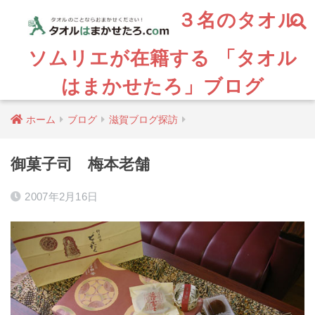
３名のタオル
ソムリエが在籍する 「タオル
はまかせたろ」ブログ
ホーム
ブログ
滋賀ブログ探訪
御菓子司 梅本老舗
2007年2月16日