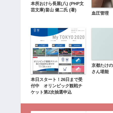
本所おけら長屋(八) (PHP文
芸文庫)畠山 健二氏 (著)
血圧管理
京都たけ
さん堪能
本日スタート！26日まで受
付中 オリンピック観戦チ
ケット第2次抽選申込