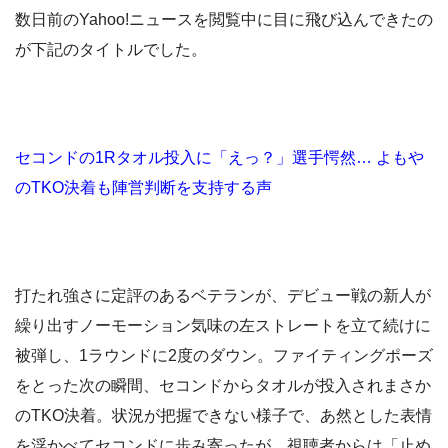
数日前のYahoo!ニュースを閲覧中に目に飛び込んできたの
が下記のタイトルでした。
セコンドの1Rタオル投入に「えっ？」選手愕然… よもや
のTKO決着も陣営判断を支持する声
打たれ強さに定評のあるベテランが、デビュー戦の新人が
繰り出すノーモーション気味の左ストレートを立て続けに
被弾し、1ラウンドに2度のダウン。ファイティングポーズ
をとった次の瞬間、セコンドからタオルが投入されまさか
のTKO決着。状況が把握できない様子で、あ然とした表情
を浮かべてセコンドに歩み寄ったが、視聴者からは「止め