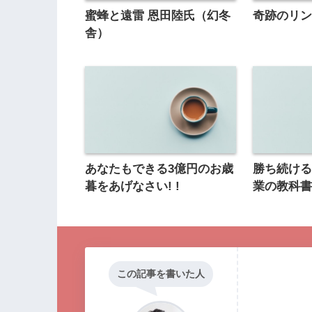
蜜蜂と遠雷 恩田陸氏（幻冬
奇跡のリ
舎）
あなたもできる3億円のお歳
勝ち続ける
暮をあげなさい! !
業の教科
この記事を書いた人