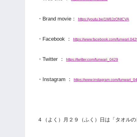
・Brand movie：
https://youtu.be/1W8JzONtCVA
・Facebook ：
https://www.facebook.com/funwari.042
・Twitter ：
https://twitter.com/funwari_0429
・Instagram ：
https://www.instagram.com/funwari_0
４（よく）月２９（ふく）日は「タオルの