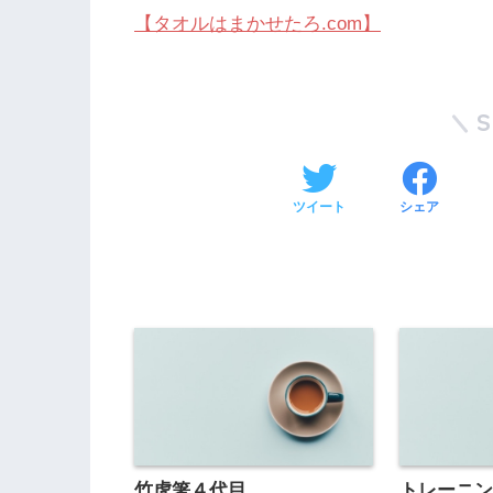
【タオルはまかせたろ.com】
ツイート
シェア
竹虎箸４代目
トレーニ