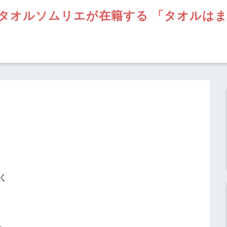
タオルソムリエが在籍する 「タオルは
く
。