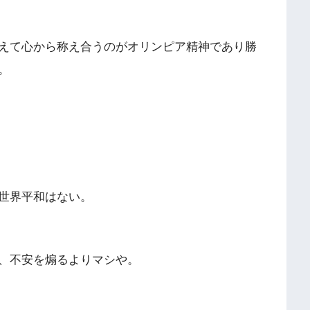
えて心から称え
合うのがオリンピア精神であり勝
。
世界平和はない
。
、不安を煽るよ
りマシや。