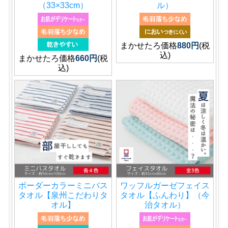
（33×33cm）
ル）
まかせたろ価格
880円
(税
込)
まかせたろ価格
660円
(税
込)
ボーダーカラーミニバス
ワッフルガーゼフェイス
タオル【泉州こだわりタ
タオル【ふんわり】（今
オル】
治タオル）