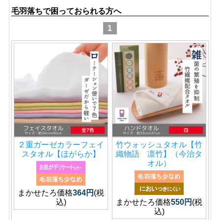
毛羽落ちで困っておられる方へ
1
２重ガーゼカラーフェイ
竹ウォッシュタオル【竹
スタオル【ほがらか】
織物語 凛竹】（今治タ
オル）
まかせたろ価格
364円
(税
込)
まかせたろ価格
550円
(税
込)