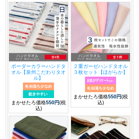
ボーダーカラーハンドタ
２重ガーゼハンドタオル
オル【泉州こだわりタオ
３枚セット【ほがらか】
ル】
まかせたろ価格
550円
(税
まかせたろ価格
550円
(税
込)
込)