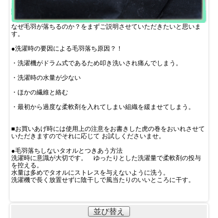
なぜ毛羽が落ちるのか？をまずご説明させていただきたいと思いま
す。
●洗濯時の要因による毛羽落ち原因？！
・洗濯機がドラム式であるため叩き洗いされ痛んでしまう。
・洗濯時の水量が少ない
・ほかの繊維と絡む
・最初から過度な柔軟剤を入れてしまい組織を緩ませてしまう。
■お買いあげ時には使用上の注意をお書きした虎の巻をおいれさせて
いただきますのでそれに応じて お試しくださいませ。
●毛羽落ちしないタオルとつきあう方法
洗濯時に意識が大切です。 ゆったりとした洗濯量で柔軟剤の投与
を控える。
水量は多めでタオルにストレスを与えないように洗う。
洗濯機で長く放置せずに陰干しで風当たりのいいところに干す。
並び替え