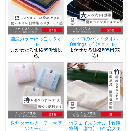
国産カラーほっこりタオ
オトコのハンドタオル
ル
8strings（今治タオル）
まかせたろ価格
590円
(税
まかせたろ価格
605円
(税
込)
込)
泉州タオルチーフ「天使
竹フェイスタオル【竹織
のガーゼ」
物語 凛竹】（今治タオ