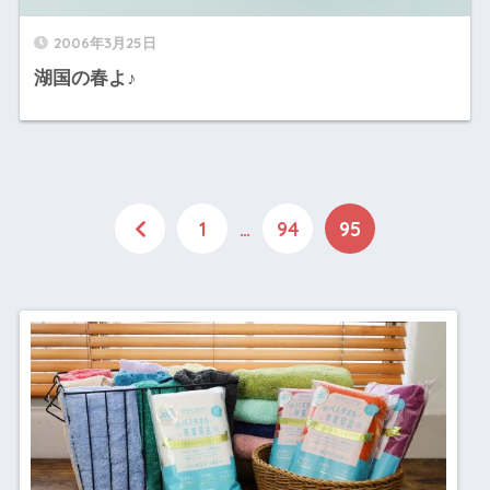
2006年3月25日
湖国の春よ♪
1
…
94
95